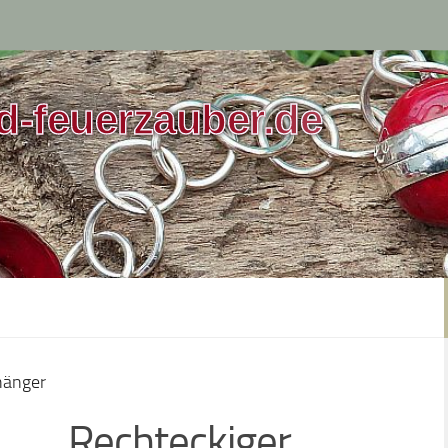
d-feuerzauber.de
hänger
Rechteckiger