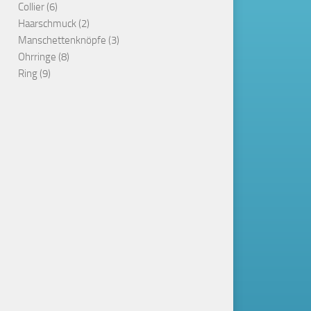
Collier
(6)
Haarschmuck
(2)
Manschettenknöpfe
(3)
Ohrringe
(8)
Ring
(9)