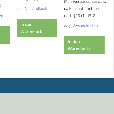
Mehrwertsteuerausweis,
.
da Kleinunternehmer
zzgl.
Versandkosten
nach §19 (1) UStG.
en
In den
zzgl.
Versandkosten
Warenkorb
In den
Warenkorb