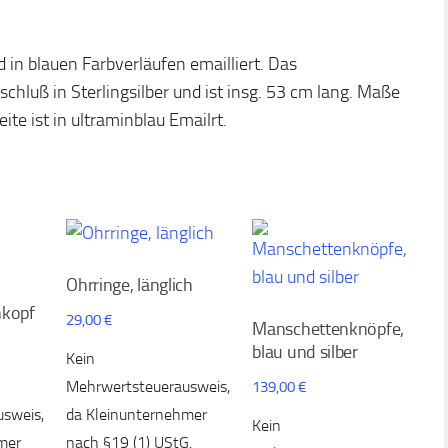
d in blauen Farbverläufen emailliert. Das
hluß in Sterlingsilber und ist insg. 53 cm lang. Maße
te ist in ultraminblau Emailrt.
Ohrringe, länglich
nkopf
29,00
€
Manschettenknöpfe,
blau und silber
Kein
Mehrwertsteuerausweis,
139,00
€
sweis,
da Kleinunternehmer
Kein
mer
nach §19 (1) UStG.