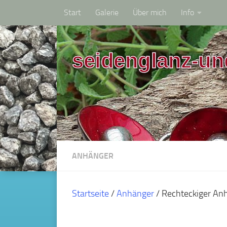
Start
Galerie
Über mich
Info
Zum Inhalt springen
seidenglanz-un
ANHÄNGER
Startseite
/
Anhänger
/ Rechteckiger An