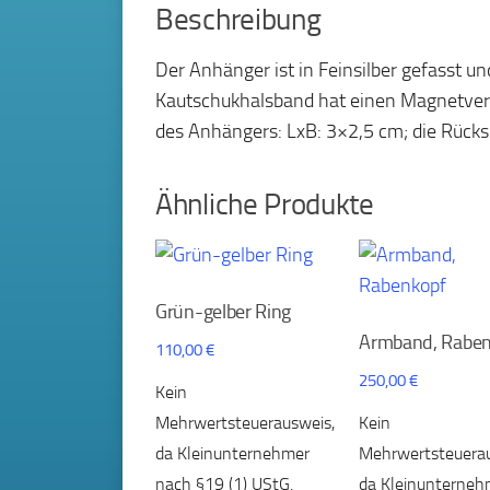
Beschreibung
Der Anhänger ist in Feinsilber gefasst un
Kautschukhalsband hat einen Magnetversc
des Anhängers: LxB: 3×2,5 cm; die Rücksei
Ähnliche Produkte
Grün-gelber Ring
Armband, Rabe
110,00
€
250,00
€
Kein
Mehrwertsteuerausweis,
Kein
da Kleinunternehmer
Mehrwertsteuerau
nach §19 (1) UStG.
da Kleinunterneh